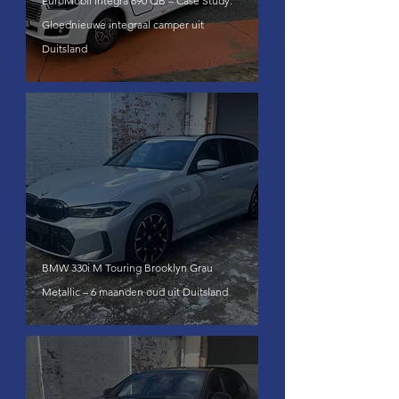
EuroMobil Integra 890 QB – Case Study:
Gloednieuwe integraal camper uit
Duitsland
BMW 330i M Touring Brooklyn Grau
Metallic – 6 maanden oud uit Duitsland