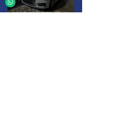
Audi A6 Avant PHEV Quattro – 2022-
model uit Zuid-Duitsland
+32 (0)11-
495 266
Info@
soho-auto.be
Alfajetlaan 2211
3800 Sint-Truiden
* Geopend op afspraak