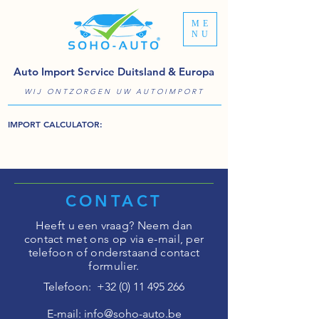
ME
NU
Auto Import Service Duitsland & Europa
WIJ ONTZORGEN UW AUTOIMPORT
IMPORT CALCULATOR:
CONTACT
Heeft u een vraag? Neem dan
contact met ons op via
e-mail
,
per
telefoon
of onderstaand contact
formulier.
Telefoon:
+32 (0) 11 495 266
E-mail:
info@soho-auto.be