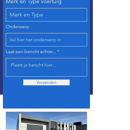
Merk en Type voertuig
Onderwerp
Laat een bericht achter...
Verzenden