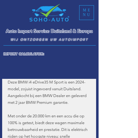
ME
NU
Auto Import Service Duitsland & Europa
WIJ ONTZORGEN UW AUTOIMPORT
IMPORT CALCULATOR:
Deze BMW i4 eDrive35 M Sport is een 2024-
model, zojuist ingevoerd vanuit Duitsland. 
Aangekocht bij een BMW Dealer en geleverd 
met 2 jaar BMW Premium garantie.
Met onder de 20.000 km en een accu die op 
100% is getest, biedt deze wagen maximale 
betrouwbaarheid en prestatie. Dit is elektrisch 
rijden op het hoogste niveau: snelle 