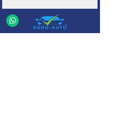
+32 (0)11-
495 266
Info@
soho-auto.be
Alfajetlaan 2211
3800 Sint-Truiden
* Geopend op afspraak
Camperstalling Sint-Truiden : www.camperopslag.be