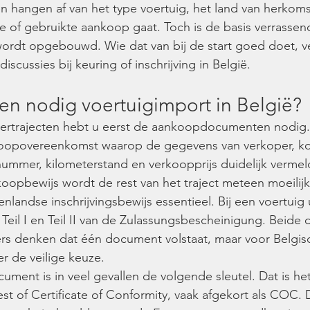
 hangen af van het type voertuig, het land van herkoms
 of gebruikte aankoop gaat. Toch is de basis verrassend 
wordt opgebouwd. Wie dat van bij de start goed doet, ve
iscussies bij keuring of inschrijving in België.
en nodig voertuigimport in België?
ertrajecten hebt u eerst de aankoopdocumenten nodig.
koopovereenkomst waarop de gegevens van verkoper, ko
enummer, kilometerstand en verkoopprijs duidelijk vermel
oopbewijs wordt de rest van het traject meteen moeilijk
enlandse inschrijvingsbewijs essentieel. Bij een voertuig 
eil I en Teil II van de Zulassungsbescheinigung. Beide d
ers denken dat één document volstaat, maar voor Belgis
er de veilige keuze.
ument is in veel gevallen de volgende sleutel. Dat is het
est of Certificate of Conformity, vaak afgekort als COC.