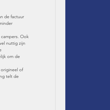
n de factuur 
minder 
f campers. Ook 
el nuttig zijn 
e 
ijk om de 
origineel of 
ng telt de 