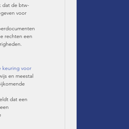
jk dat de btw-
gegeven voor 
voerdocumenten 
le rechten een 
urigheden.
 keuring voor 
ijs en meestal 
bijkomende 
eldt dat een 
 een 
e 