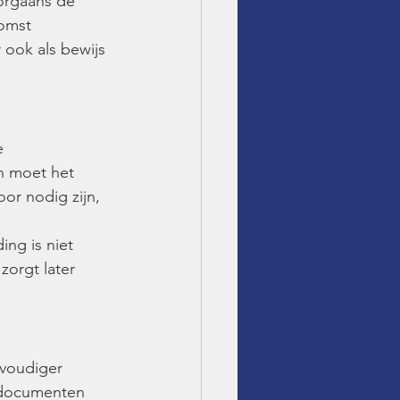
oorgaans de 
omst 
 ook als bewijs 
e 
n moet het 
r nodig zijn, 
ing is niet 
zorgt later 
nvoudiger 
 documenten 