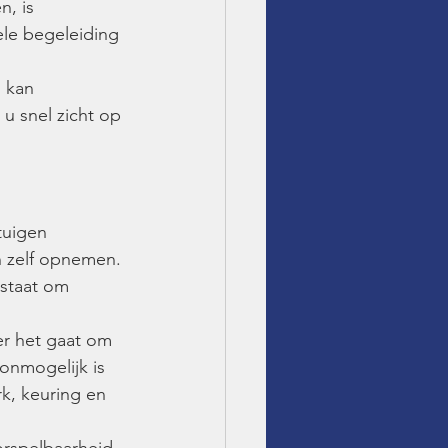
n, is 
ele begeleiding 
 kan 
u snel zicht op 
tuigen 
 zelf opnemen. 
lstaat om 
er het gaat om 
onmogelijk is 
k, keuring en 