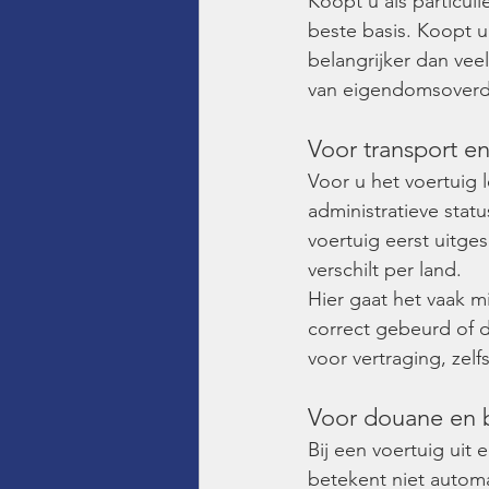
Koopt u als particul
beste basis. Koopt u
belangrijker dan vee
van eigendomsoverd
Voor transport e
Voor u het voertuig 
administratieve stat
voertuig eerst uitg
verschilt per land.
Hier gaat het vaak mi
correct gebeurd of d
voor vertraging, zelf
Voor douane en 
Bij een voertuig uit
betekent niet autom