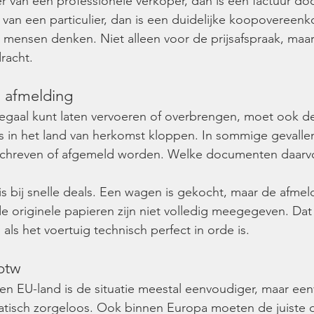
ier van een professionele verkoper, dan is een factuur d
 van een particulier, dan is een duidelijke koopovereenk
l mensen denken. Niet alleen voor de prijsafspraak, maar
racht.
n afmelding
legaal kunt laten vervoeren of overbrengen, moet ook d
us in het land van herkomst kloppen. In sommige gevalle
eschreven of afgemeld worden. Welke documenten daarvoo
s bij snelle deals. Een wagen is gekocht, maar de afmeld
e originele papieren zijn niet volledig meegegeven. Dat 
s als het voertuig technisch perfect in orde is.
btw
 een EU-land is de situatie meestal eenvoudiger, maar ee
atisch zorgeloos. Ook binnen Europa moeten de juiste