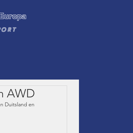
 Europa
PORT
ion AWD
 Duitsland en  