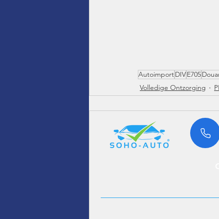
Autoimport
DIV
E705
Doua
Volledige Ontzorging
P