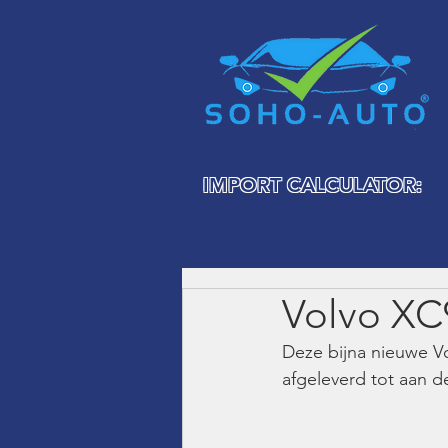
IMPORT CALCULATOR:
Volvo XC
Deze bijna nieuwe V
afgeleverd tot aan de