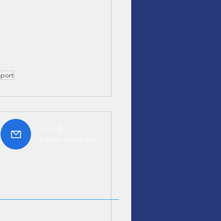
sport
Info@
soho-auto.be