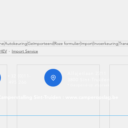
ne
Autokeuring
Geïmporteerd
Roze formulier
Import
Invoerkeuring
Tran
HEV
Import Service
Alfajetlaan 2211
+32 (0)11-
3800 Sint-Truiden
495 266
* Geopend op afspraak
Camperstalling Sint-Truiden : www.camperopslag.be