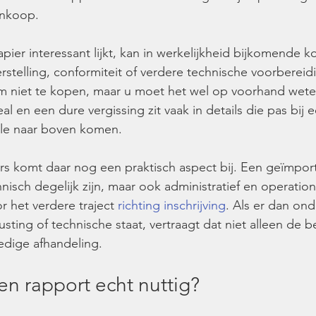
ankoop.
ier interessant lijkt, kan in werkelijkheid bijkomende k
telling, conformiteit of verdere technische voorbereidi
m niet te kopen, maar u moet het wel op voorhand weten
 en een dure vergissing zit vaak in details die pas bij e
ole naar boven komen.
s komt daar nog een praktisch aspect bij. Een geïmport
nisch degelijk zijn, maar ook administratief en operation
 het verdere traject 
richting inschrijving
. Als er dan ond
rusting of technische staat, vertraagt dat niet alleen de b
edige afhandeling.
en rapport echt nuttig?