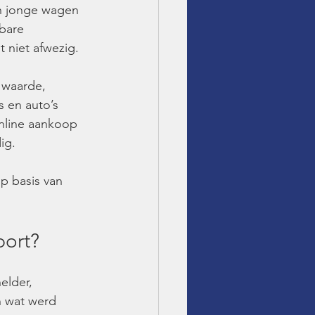
n jonge wagen 
bare 
t niet afwezig.
 waarde, 
 en auto’s 
online aankoop 
ig.
p basis van 
port?
elder, 
n wat werd 