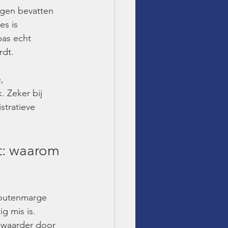
igen bevatten 
s is 
pas echt 
rdt.
e
, 
 Zeker bij 
stratieve 
t: waarom 
 foutenmarge 
ig mis is. 
zwaarder door 