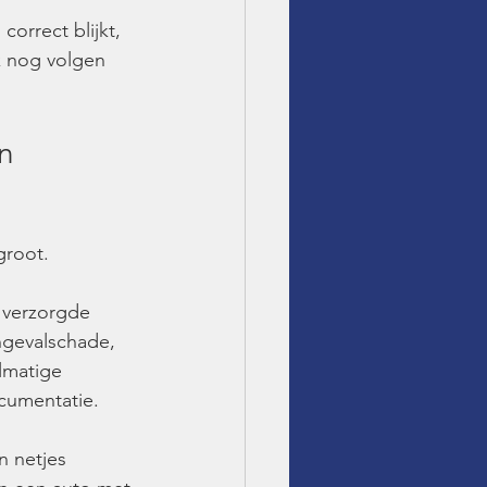
orrect blijkt, 
k nog volgen 
n 
groot.
 verzorgde 
ongevalschade, 
lmatige 
cumentatie.
n netjes 