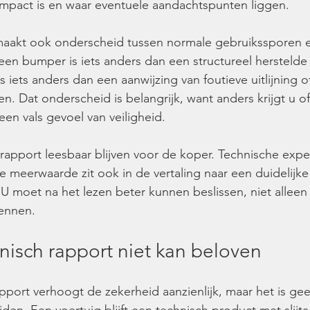
impact is en waar eventuele aandachtspunten liggen.
aakt ook onderscheid tussen normale gebruikssporen e
 een bumper is iets anders dan een structureel herstelde 
s iets anders dan een aanwijzing van foutieve uitlijning o
 Dat onderscheid is belangrijk, want anders krijgt u o
een vals gevoel van veiligheid.
apport leesbaar blijven voor de koper. Technische expert
e meerwaarde zit ook in de vertaling naar een duidelijke
U moet na het lezen beter kunnen beslissen, niet alleen
ennen.
nisch rapport niet kan beloven
pport verhoogt de zekerheid aanzienlijk, maar het is gee