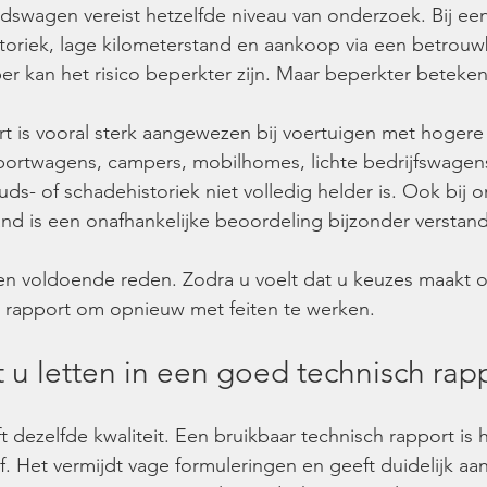
dswagen vereist hetzelfde niveau van onderzoek. Bij ee
toriek, lage kilometerstand en aankoop via een betrouw
er kan het risico beperkter zijn. Maar beperkter beteken
t is vooral sterk aangewezen bij voertuigen met hogere
rtwagens, campers, mobilhomes, lichte bedrijfswagens
s- of schadehistoriek niet volledig helder is. Ook bij 
tand is een onafhankelijke beoordeling bijzonder verstand
l een voldoende reden. Zodra u voelt dat u keuzes maakt o
 rapport om opnieuw met feiten te werken.
u letten in een goed technisch rap
t dezelfde kwaliteit. Een bruikbaar technisch rapport is h
f. Het vermijdt vage formuleringen en geeft duidelijk aa