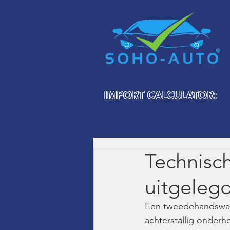
IMPORT CALCULATOR:
Technisc
uitgeleg
Een tweedehandswage
achterstallig onderh