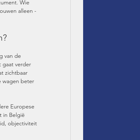
cument. Wie 
ouwen alleen - 
n?
g van de 
 gaat verder 
t zichtbaar 
e wagen beter 
ndere Europese 
 in België 
, objectiviteit 