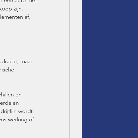
n een auto met 
oop zijn. 
lementen af, 
pdracht, maar 
nische 
hillen en 
erdelen 
ijflijn wordt 
ens werking of 