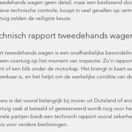
weedehands wagen geen detail, maar een beslissend do
eve technische controle, koopt in veel gevallen op vertr
rtuig zelden de veiligste keuze.
echnisch rapport tweedehands wage
rt tweedehands wagen is een onafhankelijke beoordelin
 een voertuig op het moment van inspectie. Zo’n rapport
rit of een blik onder de motorkap. Het brengt in kaart wa
erbaar is, en het helpt om de werkelijke conditie van d
ers is dat vooral belangrijk bij invoer uit Duitsland of a
rtuig vaak al betaald of gereserveerd wordt nog voor het
nele partijen biedt een technisch rapport vooral zekerheid
sis voor verdere beslissingen.