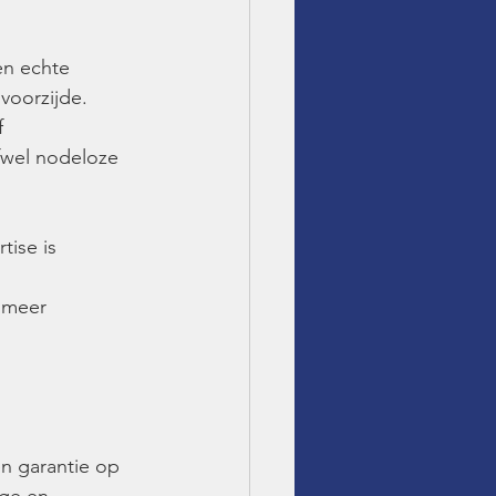
n echte 
voorzijde. 
f 
fwel nodeloze 
ise is 
 
 meer 
n garantie op 