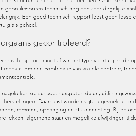
 toch structurele schade gehad hebben. Omgekeerd ka
e gebruikssporen technisch nog een zeer degelijke aank
langrijk. Een goed technisch rapport leest geen losse e
tuig als geheel.
orgaans gecontroleerd?
chnisch rapport hangt af van het type voertuig en de o
het meestal om een combinatie van visuele controle, tech
umentcontrole.
 nagekeken op schade, herspoten delen, uitlijningsversc
 herstellingen. Daarnaast worden slijtagegevoelige ond
nden, remmen, ophanging en stuurinrichting. Bij de aandr
re lekken, algemene staat en mogelijke afwijkingen tijd