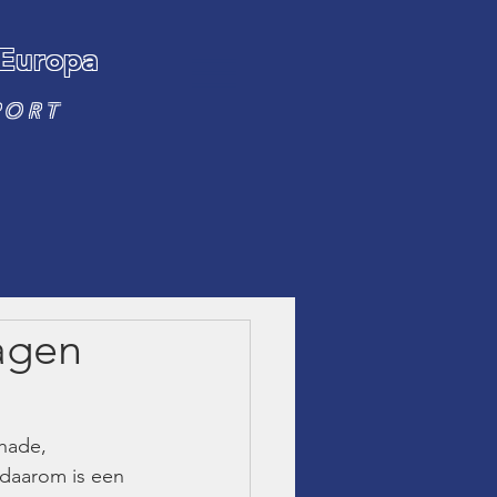
 Europa
PORT
agen
hade, 
 daarom is een 