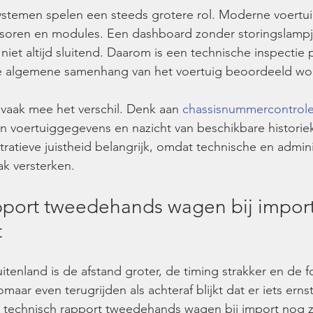
ystemen spelen een steeds grotere rol. Moderne voertu
nsoren en modules. Een dashboard zonder storingslampje
niet altijd sluitend. Daarom is een technische inspectie 
e algemene samenhang van het voertuig beoordeeld wo
ak mee het verschil. Denk aan 
chassisnummercontrol
voertuiggegevens en nazicht van beschikbare historiek.
tratieve juistheid belangrijk, omdat technische en admini
k versterken.
pport tweedehands wagen bij impor
t
uitenland is de afstand groter, de timing strakker en de
omaar even terugrijden als achteraf blijkt dat er iets ernst
technisch rapport tweedehands wagen bij import nog 