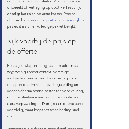
correct op elkaar aansluiten. Zodra één schakel 
ontbreekt of vertraging oploopt, verliest u tijd 
en stijgt het risico op extra kosten. Precies 
daarom loont 
wagen import service vergelijken
pas echt als u het volledige pakket bekijkt.
Kijk voorbij de prijs op 
de offerte
Een lage instapprijs oogt aantrekkelijk, maar 
zegt weinig zonder context. Sommige 
aanbieders rekenen een basisbedrag voor 
transport of administratieve begeleiding en 
voegen daarna aparte kosten toe voor keuring, 
nummerplaataanvraag, documentcontrole of 
extra verplaatsingen. Dan lijkt een offerte eerst 
voordelig, maar loopt het totaalbedrag snel 
op.
Transparantie is daarom geen detail, maar een 