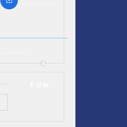
soho-auto.be
ness Principles
i7 xDrive60 – Case
: Luxe elektrisch uit