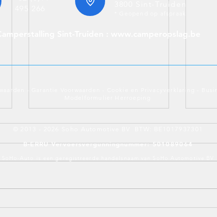
3800 Sint-Truiden
495 266
* Geopend op afspraak
Camperstalling Sint-Truiden : www.camperopslag.be
waarden
-
Garantie Voorwaarden
-
Cookie en Privacyverklaring
-
Busi
Modelformulier Herroeping
© 2013 - 2026 Soho Automotive BV BTW: BE1017937301
B-ERRU Vervoersvergunningnummer: 501089064
SoHo-Auto is een geregistreerde handelsnaam van SoHo Automotive BV
BMW 330i M Touring
BMW 
Brooklyn Grau Metallic – 6
Study