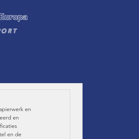
 Europa
PORT
apierwerk en 
eerd en 
icaties 
el en de 