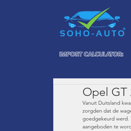
IMPORT CALCULATOR:
Opel GT 
Vanuit Duitsland kw
zorgden dat de wage
goedgekeurd werd. Wa
aangeboden te worde