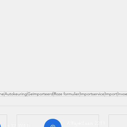
ne
Autokeuring
Geïmporteerd
Roze formulier
Importservice
Import
Invo
Alfajetlaan 2211
+32 (0)11-