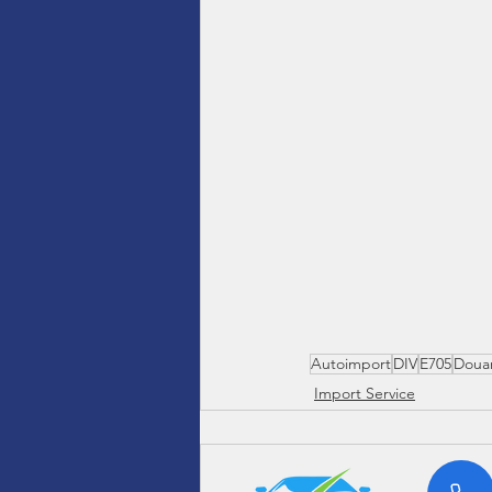
Autoimport
DIV
E705
Doua
Import Service