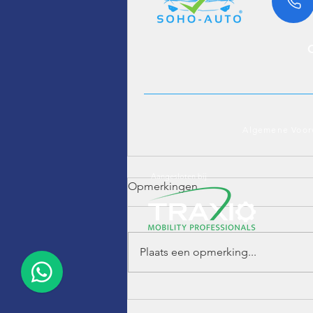
Algemene Voor
Aangesloten bij
Opmerkingen
Plaats een opmerking...
EuroMobil Integra 890 QB –
Case Study: Gloednieuwe