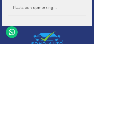
Plaats een opmerking...
+32 (0)11-
495 266
Info@
soho-auto.be
Alfajetlaan 2211
3800 Sint-Truiden
* Geopend op afspraak