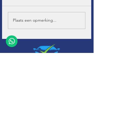
Plaats een opmerking...
+32 (0)11-
495 266
Info@
soho-auto.be
Alfajetlaan 2211
3800 Sint-Truiden
* Geopend op afspraak