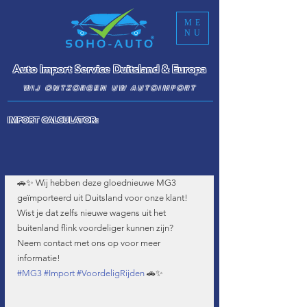
ME
NU
Auto Import Service Duitsland & Europa
WIJ ONTZORGEN UW AUTOIMPORT
IMPORT CALCULATOR:
🚗✨ Wij hebben deze gloednieuwe MG3 
geïmporteerd uit Duitsland voor onze klant! 
Wist je dat zelfs nieuwe wagens uit het 
buitenland flink voordeliger kunnen zijn? 
Neem contact met ons op voor meer 
informatie! 
#MG3
#Import
#VoordeligRijden
 🚗✨