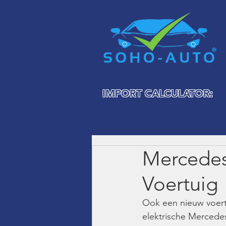
IMPORT CALCULATOR:
Mercede
Voertuig
Ook een nieuw voert
elektrische Mercede