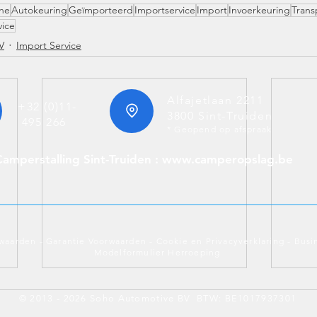
ne
Autokeuring
Geïmporteerd
Importservice
Import
Invoerkeuring
Trans
vice
V
Import Service
Alfajetlaan 2211
+32 (0)11-
3800 Sint-Truiden
495 266
* Geopend op afspraak
Camperstalling Sint-Truiden : www.camperopslag.be
waarden
-
Garantie Voorwaarden
-
Cookie en Privacyverklaring
-
Busi
Modelformulier Herroeping
© 2013 - 2026 Soho Automotive BV BTW: BE1017937301