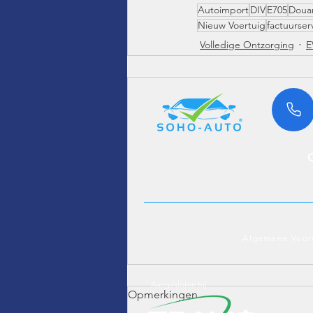
Autoimport
DIV
E705
Doua
Nieuw Voertuig
factuurser
Volledige Ontzorging
E
Algemene Voor
Aangesloten bij
Opmerkingen