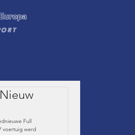
 Europa
PORT
 Nieuw
dnieuwe Full 
 voertuig werd 