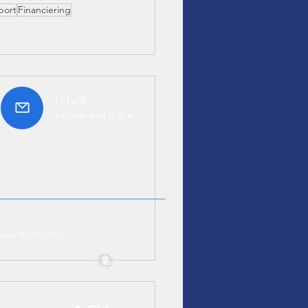
port
Financiering
Info@
soho-auto.be
ness Principles