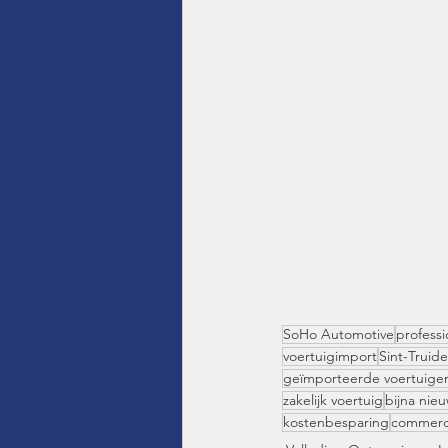
SoHo Automotive
professi
voertuigimport
Sint-Truid
geïmporteerde voertuige
zakelijk voertuig
bijna nie
kostenbesparing
commerc