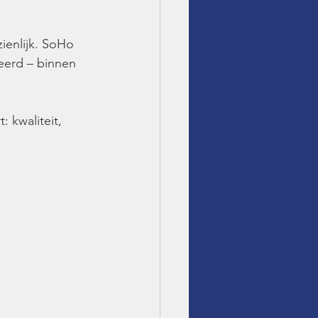
zienlijk. SoHo 
eerd – binnen 
 kwaliteit, 