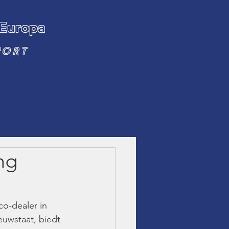
 Europa
PORT
ng
co-dealer in 
euwstaat, biedt 