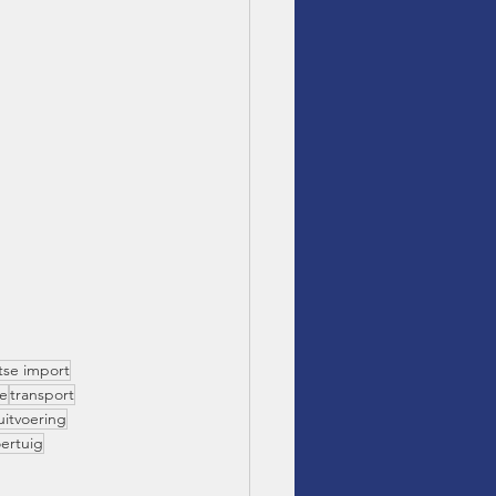
tse import
te
transport
uitvoering
ertuig