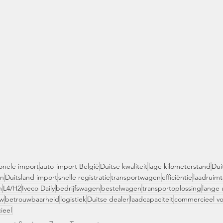
onele import
auto-import België
Duitse kwaliteit
lage kilometerstand
Dui
en
Duitsland import
snelle registratie
transportwagen
efficiëntie
laadruim
n
L4/H2
Iveco Daily
bedrijfswagen
bestelwagen
transportoplossing
lange 
uw
betrouwbaarheid
logistiek
Duitse dealer
laadcapaciteit
commercieel vo
ieel