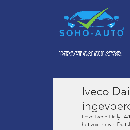
IMPORT CALCULATOR:
Iveco Dai
ingevoerd
Deze Iveco Daily L4/H
het zuiden van Duits