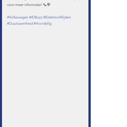
voor meer informatie! 📞💬
#Volkswagen
#IDBuzz
#ElektrischRijden
#Duurzaamheid
#Voordelig