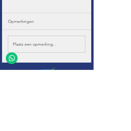
Opmerkingen
Plaats een opmerking...
+32 (0)11-
495 266
Info@
soho-auto.be