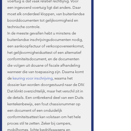
voertuig is dat vaak relatief rechtlijnig. Voor 
een ingevoerd voertuig ligt dat anders. Daar 
moet elk onderdeel kloppen, van buitenlandse 
boorddocumenten tot gelijkvormigheid en 
technische controle.
In de meeste gevallen hebt u minstens de 
buitenlandse inschrijvingsdocumenten nodig, 
een aankoopfactuur of verkoopovereenkomst, 
het gelijkvormigheidsattest of een alternatief 
conformiteitsdocument, en de documenten 
die volgen uit douane of fiscale afhandeling 
wanneer die van toepassing zijn. Daarna komt 
de 
keuring voor inschrijving
, waarna het 
dossier kan worden doorgestuurd naar de DIV.
Dat klinkt overzichtelijk, maar het verschil zit in 
de details. Een ontbrekend deel van een Duits 
kentekenbewijs, een fout chassisnummer op 
een document of een onduidelijk 
conformiteitsattest kan volstaan om het hele 
proces stil te zetten. Zeker bij campers, 
mobilhomes, lichte bedrijfswagens en 