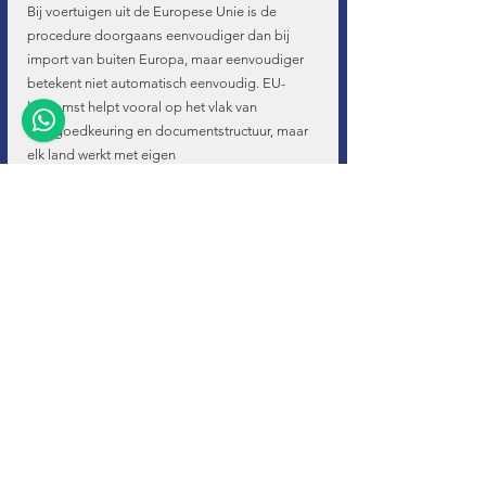
Bij voertuigen uit de Europese Unie is de 
procedure doorgaans eenvoudiger dan bij 
import van buiten Europa, maar eenvoudiger 
betekent niet automatisch eenvoudig. EU-
herkomst helpt vooral op het vlak van 
typegoedkeuring en documentstructuur, maar 
elk land werkt met eigen 
registratiedocumenten, eigen administratieve 
gewoontes en soms andere verwachtingen 
rond bewijsstukken.
Duitsland is daar een goed voorbeeld van. 
Veel Belgische kopers kiezen er terecht voor 
om daar een voertuig te zoeken omwille van 
aanbod en uitrusting. Alleen vraagt de stap 
naar Belgische inschrijving nog altijd 
nauwkeurigheid. U moet zeker zijn dat alle 
boorddocumenten aanwezig zijn, dat de 
technische gegevens overeenstemmen en dat 
het voertuig zonder verrassingen door de 
Belgische procedure kan.