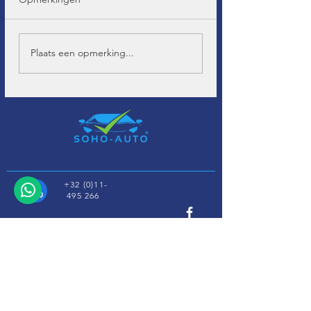
Plaats een opmerking...
+32 (0)11-
495 266
Info@
soho-auto.be
Alfajetlaan 2211
3800 Sint-Truiden
* Geopend op afspraak