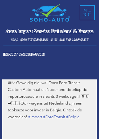
ME
NU
Auto Import Service Duitsland & Europa
WIJ ONTZORGEN UW AUTOIMPORT
IMPORT CALCULATOR:
🚐✨ Geweldig nieuws! Deze Ford Transit 
Custom Automaat uit Nederland doorliep de 
importprocedure in slechts 3 werkdagen! 🇳🇱
➡️🇧🇪 Ook wagens uit Nederland zijn een 
topkeuze voor invoer in België. Ontdek de 
voordelen! 
#Import
#FordTransit
#België