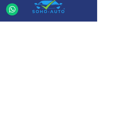
+32 (0)11-
495 266
Info@
soho-auto.be
Alfajetlaan 2211
3800 Sint-Truiden
* Geopend op afspraak
Camperstalling Sint-Truiden : www.camperopslag.be
Algemene Voorwaarden
-
Garantie Voorwaarden
-
Cookie en
Privacyverklaring
-
Business Principles
Modelformulier Herroeping