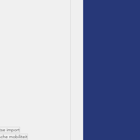
tse import
sche mobiliteit