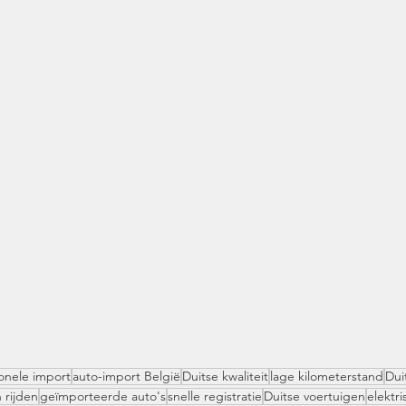
onele import
auto-import België
Duitse kwaliteit
lage kilometerstand
Dui
h rijden
geïmporteerde auto's
snelle registratie
Duitse voertuigen
elektri