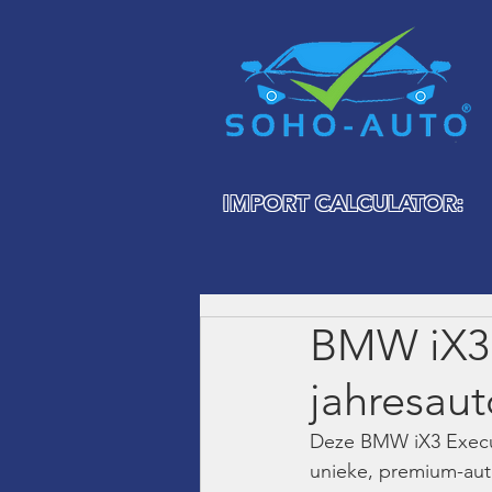
IMPORT CALCULATOR:
BMW iX3 
jahresaut
Deze BMW iX3 Executi
unieke, premium-auto