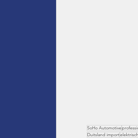
SoHo Automotive
professi
Duitsland import
elektrisc