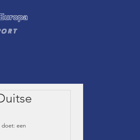
 Europa
PORT
Duitse
 doet: een 