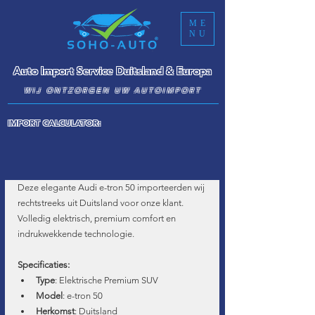
ME
NU
Auto Import Service Duitsland & Europa
WIJ ONTZORGEN UW AUTOIMPORT
IMPORT CALCULATOR:
Deze elegante Audi e-tron 50 importeerden wij 
rechtstreeks uit Duitsland voor onze klant. 
Volledig elektrisch, premium comfort en 
indrukwekkende technologie.
Specificaties:
Type
: Elektrische Premium SUV
Model
: e-tron 50
Herkomst
: Duitsland