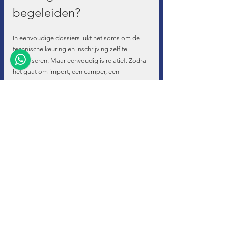
begeleiden?
In eenvoudige dossiers lukt het soms om de 
technische keuring en inschrijving zelf te 
organiseren. Maar eenvoudig is relatief. Zodra 
het gaat om import, een camper, een 
mobilhome, een bedrijfswagen of een voertuig 
met onduidelijke historiek, nemen de risico's 
snel toe.
Wat klanten meestal willen, is geen theoretisch 
antwoord op de regelgeving, maar zekerheid 
dat het voertuig zonder oponthoud door het 
traject geraakt. Dan volstaat het niet om te 
weten wanneer een technische keuring 
verplicht is. U moet ook weten welke 
documenten op voorhand nodig zijn, welke 
technische aandachtspunten gecontroleerd 
moeten worden en in welke volgorde de 