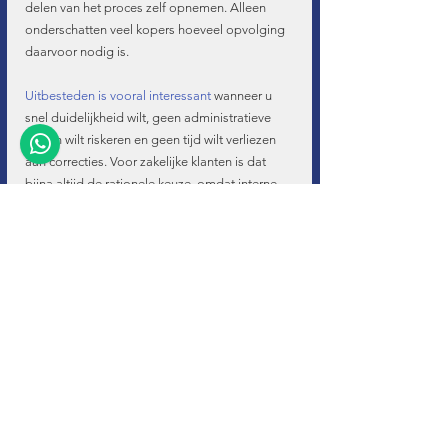
delen van het proces zelf opnemen. Alleen 
onderschatten veel kopers hoeveel opvolging 
daarvoor nodig is.
Uitbesteden is vooral interessant
 wanneer u 
snel duidelijkheid wilt, geen administratieve 
fouten wilt riskeren en geen tijd wilt verliezen 
aan correcties. Voor zakelijke klanten is dat 
bijna altijd de rationele keuze, omdat interne 
tijd en stilstand ook geld kosten. Voor 
particuliere kopers speelt vooral gemoedsrust 
mee: u koopt een voertuig in het buitenland 
om er voordeel uit te halen, niet om weken vast 
te lopen in papierwerk.
Een gespecialiseerde partner kan daarbij meer 
doen dan enkel documenten doorgeven. Het 
echte verschil zit in de combinatie van 
documentcontrole, technische screening, 
voorbereiding voor keuring en correcte 
afhandeling van de inschrijving. Dat verkleint 