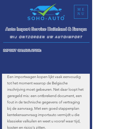
ME
NU
Auto Import Service Duitsland & Europa
WIJ ONTZORGEN UW AUTOIMPORT
IMPORT CALCULATOR:
Een importwagen kopen lijkt vaak eenvoudig 
tot het moment waarop de Belgische 
inschrijving moet gebeuren. Net daar loopt het 
geregeld mis: een ontbrekend document, een 
fout in de technische gegevens of vertraging 
bij de aanvraag. Met een goed stappenplan 
kentekenaanvraag importauto vermijdt u die 
klassieke valkuilen en weet u vooraf waar tijd, 
kosten en risico's zitten.