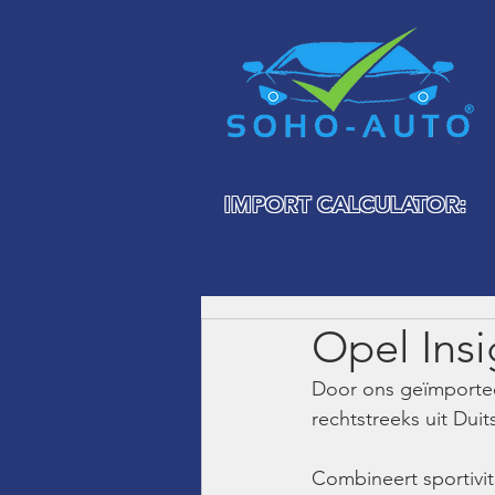
IMPORT CALCULATOR:
Opel Insi
Door ons geïmporteer
rechtstreeks uit Duit
Combineert sportivi