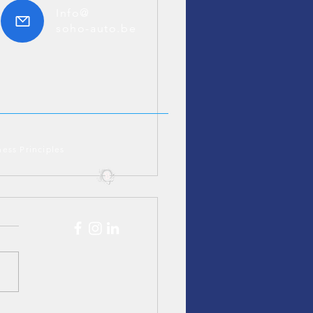
Info@
soho-auto.be
ness Principles
er import versus lokale
oop vergelijken
r import versus lokale
op? Vergelijk prijs, keuze,
o en administratie en bepaal
 route voor uw volgende
home het best past.