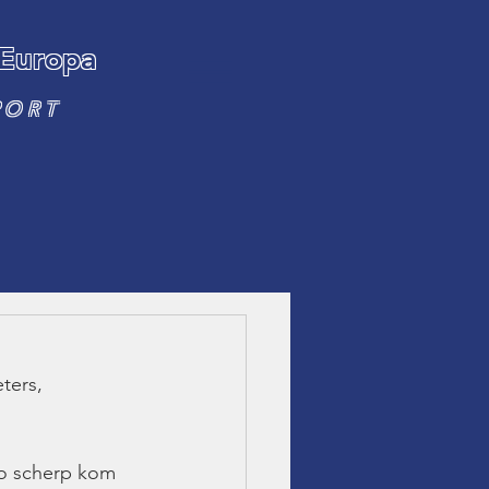
 Europa
PORT
ters, 
zo scherp kom 