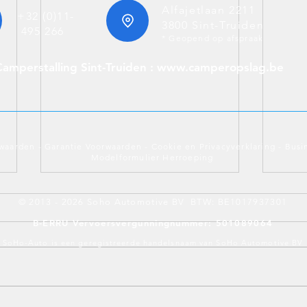
Alfajetlaan 2211
+32 (0)11-
3800 Sint-Truiden
495 266
* Geopend op afspraak
Camperstalling Sint-Truiden : www.camperopslag.be
waarden
-
Garantie Voorwaarden
-
Cookie en Privacyverklaring
-
Busi
Modelformulier Herroeping
Gids voertuigimport zonder
Camp
© 2013 - 2026 Soho Automotive BV BTW: BE1017937301
verrassingen
aank
B-ERRU Vervoersvergunningnummer: 501089064
Met deze gids voertuigimport
Campe
SoHo-Auto is een geregistreerde handelsnaam van SoHo Automotive BV
zonder verrassingen koopt u met
aanko
zicht op kosten, documenten,
risic
keuring en Belgische inschrijving,
welke
zonder tijdverlies of giswerk.
mobil