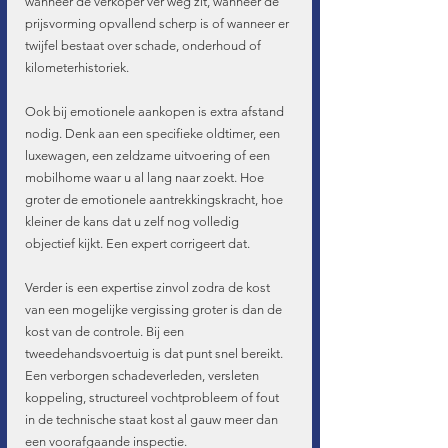
wanneer de verkoper ver weg zit, wanneer de 
prijsvorming opvallend scherp is of wanneer er 
twijfel bestaat over schade, onderhoud of 
kilometerhistoriek.
Ook bij emotionele aankopen is extra afstand 
nodig. Denk aan een specifieke oldtimer, een 
luxewagen, een zeldzame uitvoering of een 
mobilhome waar u al lang naar zoekt. Hoe 
groter de emotionele aantrekkingskracht, hoe 
kleiner de kans dat u zelf nog volledig 
objectief kijkt. Een expert corrigeert dat.
Verder is een expertise zinvol zodra de kost 
van een mogelijke vergissing groter is dan de 
kost van de controle. Bij een 
tweedehandsvoertuig is dat punt snel bereikt. 
Een verborgen schadeverleden, versleten 
koppeling, structureel vochtprobleem of fout 
in de technische staat kost al gauw meer dan 
een voorafgaande inspectie.