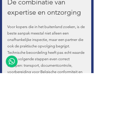
De combinatie van 
expertise en ontzorging
Voor kopers die in het buitenland zoeken, is de 
beste aanpak meestal niet alleen een 
onafhankelijke inspectie, maar een partner die 
ook de praktische opvolging begrijpt. 
Technische beoordeling heeft pas echt waarde 
als de volgende stappen even correct 
verlopen: transport, documentcontrole, 
voorbereiding voor Belgische conformiteit en 
de verdere administratieve afhandeling.
Daar zit vaak de echte meerwaarde. U wilt niet 
alleen weten of het voertuig een goede 
aankoop is, maar ook of het daarna zonder 
nodeloze vertraging verder verwerkt kan 
worden. Een specialist die beide kanten 
beheerst, ziet sneller waar een technisch of 
administratief knelpunt kan ontstaan.