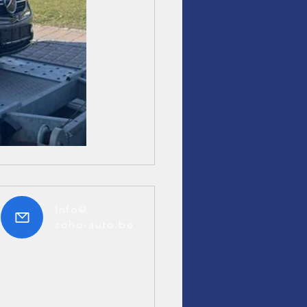
Info@
soho-auto.be