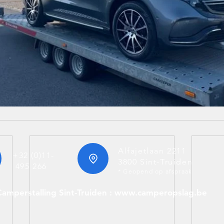
Alfajetlaan 2211
+32 (0)11-
3800 Sint-Truiden
495 266
* Geopend op afspraak
Camperstalling Sint-Truiden : www.camperopslag.be