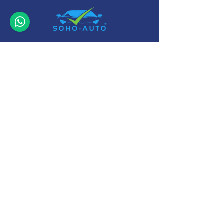
+32 (0)11-
495 266
Info@
soho-auto.be
Alfajetlaan 2211
3800 Sint-Truiden
* Geopend op afspraak
Camperstalling Sint-Truiden : www.camperopslag.be
Algemene Voorwaarden
-
Garantie Voorwaarden
-
Cookie en
Privacyverklaring
-
Business Principles