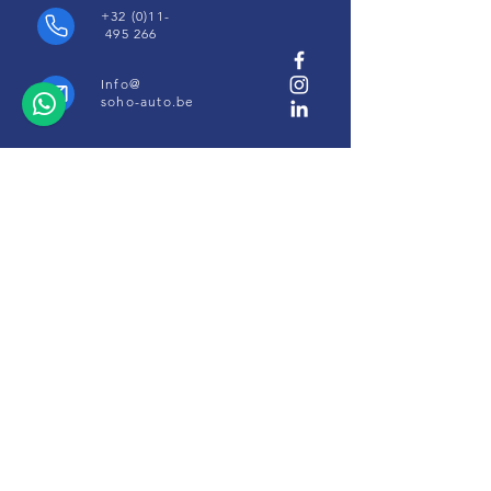
+32 (0)11-
495 266
Info@
soho-auto.be
Alfajetlaan 2211
3800 Sint-Truiden
* Geopend op afspraak
Camperstalling Sint-Truiden : www.camperopslag.be
Algemene Voorwaarden
-
Garantie Voorwaarden
-
Cookie en
Privacyverklaring
-
Business Principles
Modelformulier Herroeping
Aangesloten bij