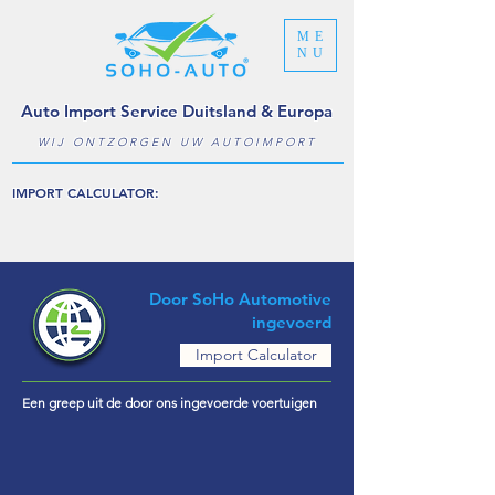
ME
NU
Auto Import Service Duitsland & Europa
WIJ ONTZORGEN UW AUTOIMPORT
IMPORT CALCULATOR:
Door SoHo Automotive
ingevoerd
Import Calculator
Een greep uit de door ons ingevoerde voertuigen