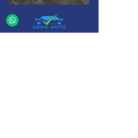
+32 (0)11-
495 266
Info@
soho-auto.be
Alfajetlaan 2211
3800 Sint-Truiden
* Geopend op afspraak
Camperstalling Sint-Truiden : www.camperopslag.be