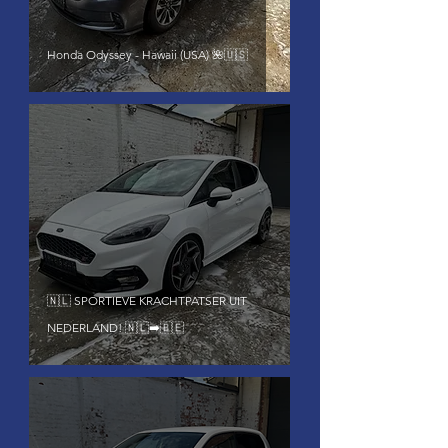
Honda Odyssey - Hawaii (USA) 🌺🇺🇸
🇳🇱 SPORTIEVE KRACHTPATSER UIT
NEDERLAND! 🇳🇱➡️🇧🇪