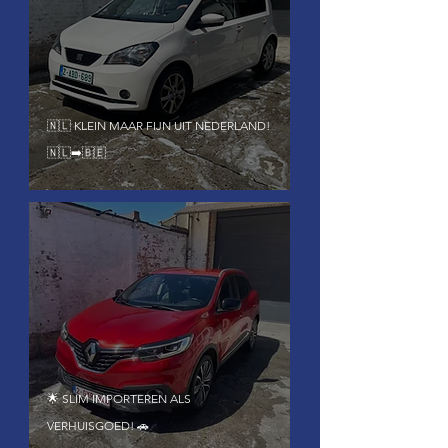
🇳🇱 KLEIN MAAR FIJN UIT NEDERLAND!
🇳🇱➡️🇧🇪
🌟 SLIM IMPORTEREN ALS
VERHUISGOED! 🚗