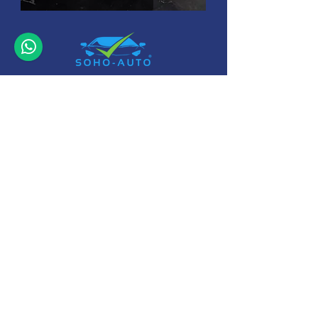
+32 (0)11-
495 266
Info@
soho-auto.be
Alfajetlaan 2211
3800 Sint-Truiden
* Geopend op afspraak
Camperstalling Sint-Truiden : www.camperopslag.be