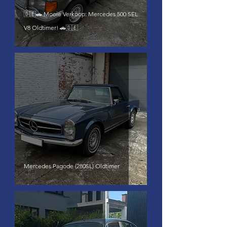
🇩🇪🚗 Mooie Verkoop: Mercedes 500 SEL
V8 Oldtimer! 🚗🇩🇪
Mercedes Pagode (280SL) Oldtimer