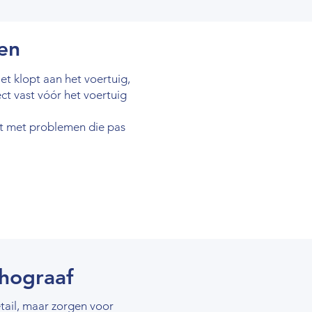
en
et klopt aan het voertuig,
ect vast vóór het voertuig
niet met problemen die pas
chograaf
etail, maar zorgen voor