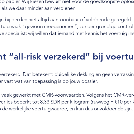
op papier. Wij kiezen bewust niet voor de goedkoopste oplos
 als we daar minder aan verdienen.
jn bij derden niet altijd aantoonbaar of voldoende geregeld
ertuig vaak “gewoon meegenomen”, zonder grondige controle
ve specialist: wij willen dat iemand met kennis het voertuig in
 “all‑risk verzekerd” bij voert
k verzekerd. Dat betekent: duidelijke dekking en geen verrassi
 vast wat van toepassing is op jouw dossier.
er vaak gewerkt met CMR‑voorwaarden. Volgens het CMR‑verd
verlies beperkt tot 8,33 SDR per kilogram (ruwweg ± €10 per k
 de werkelijke voertuigwaarde, en kan dus onvoldoende zijn