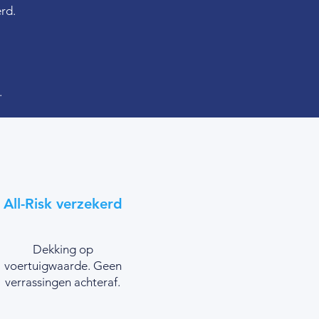
rd.
.
All-Risk verzekerd
Dekking op
voertuigwaarde. Geen
verrassingen achteraf.