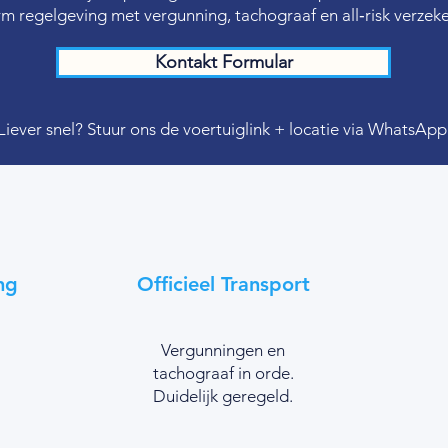
m regelgeving met vergunning, tachograaf en all‑risk verzeke
Kontakt Formular
Liever snel? Stuur ons de voertuiglink + locatie via WhatsApp
ng
Officieel Transport
Vergunningen en
tachograaf in orde.
Duidelijk geregeld.