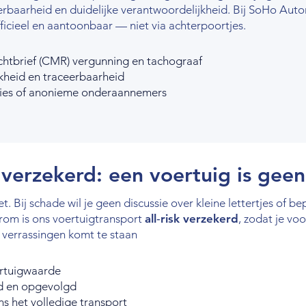
eerbaarheid en duidelijke verantwoordelijkheid. Bij SoHo Auto
ficieel en aantoonbaar — niet via achterpoortjes.
achtbrief (CMR) vergunning en tachograaf
jkheid en traceerbaarheid
ies of anonieme onderaannemers
k verzekerd: een voertuig is gee
. Bij schade wil je geen discussie over kleine lettertjes of be
om is ons voertuigtransport
all‑risk verzekerd
, zodat je vo
r verrassingen komt te staan
ertuigwaarde
d en opgevolgd
ens het volledige transport