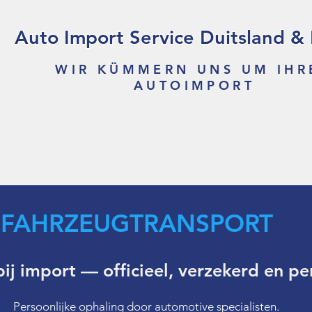
Auto Import Service Duitsland &
WIR KÜMMERN UNS UM IHR
AUTOIMPORT
FAHRZEUGTRANSPORT
ij import — officieel, verzekerd en p
Persoonlijke ophaling door automotive specialisten.