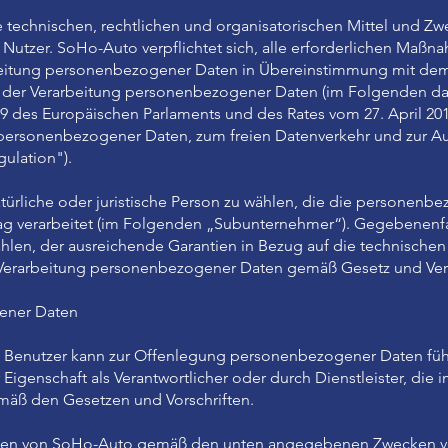
technischen, rechtlichen und organisatorischen Mittel und Zwe
tzer. SoHo-Auto verpflichtet sich, alle erforderlichen Maßna
arbeitung personenbezogener Daten in Übereinstimmung mit dem
ei der Verarbeitung personenbezogener Daten (im Folgenden da
79 des Europäischen Parlaments und des Rates vom 27. April 201
personenbezogener Daten, zum freien Datenverkehr und zur Au
ulation").
atürliche oder juristische Person zu wählen, die die personenb
rag verarbeitet (im Folgenden „Subunternehmer“). Gegebenenfal
en, der ausreichende Garantien in Bezug auf die technischen
Verarbeitung personenbezogener Daten gemäß Gesetz und Ver
gener Daten
 Benutzer kann zur Offenlegung personenbezogener Daten führ
Eigenschaft als Verantwortlicher oder durch Dienstleister, di
mäß den Gesetzen und Vorschriften.
n von SoHo-Auto gemäß den unten angegebenen Zwecken ver