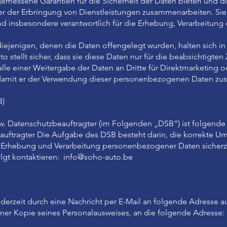
messene Garantien für die Sicherheit der Daten bieten und d
r der Erbringung von Dienstleistungen zusammenarbeiten. Sie 
d insbesondere verantwortlich für die Erhebung, Verarbeitung
ejenigen, denen die Daten offengelegt wurden, halten sich in 
to stellt sicher, dass sie diese Daten nur für die beabsichtigte
Falle einer Weitergabe der Daten an Dritte für Direktmarketin
, damit er der Verwendung dieser personenbezogenen Daten zu
B)
w. Datenschutzbeauftragter (im Folgenden „DSB“) ist folgende 
uftragter Die Aufgabe des DSB besteht darin, die korrekte Um
ur Erhebung und Verarbeitung personenbezogener Daten sicherz
lgt kontaktieren:
info@soho-auto.be
ederzeit durch eine Nachricht per E-Mail an folgende Adresse 
ner Kopie seines Personalausweises, an die folgende Adresse: 