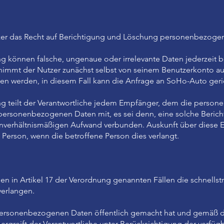
er das Recht auf Berichtigung und Löschung personenbezogen
g können falsche, ungenaue oder irrelevante Daten jederzeit b
mmt der Nutzer zunächst selbst von seinem Benutzerkonto aus 
en werden, in diesem Fall kann die Anfrage an SoHo-Auto ger
ng teilt der Verantwortliche jedem Empfänger, dem die perso
personenbezogenen Daten mit, es sei denn, eine solche Bericht
nverhältnismäßigen Aufwand verbunden. Auskunft über diese E
 Person, wenn die betroffene Person dies verlangt.
den in Artikel 17 der Verordnung genannten Fällen die schnells
erlangen.
 personenbezogenen Daten öffentlich gemacht hat und gemäß 
, ergreift der Verantwortliche unter Berücksichtigung der verf