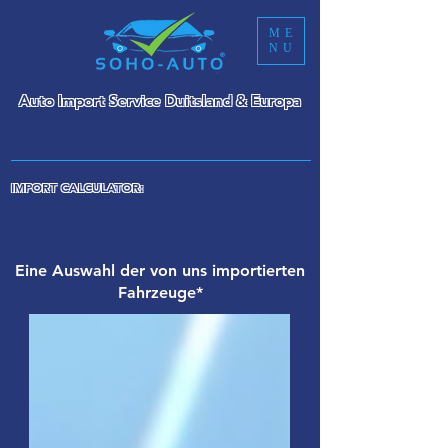
ME
NU
Auto Import Service Duitsland & Europa
WIR KÜMMERN UNS UM IHREN
AUTOIMPORT
IMPORT CALCULATOR:
Eine Auswahl der von uns importierten
Fahrzeuge*