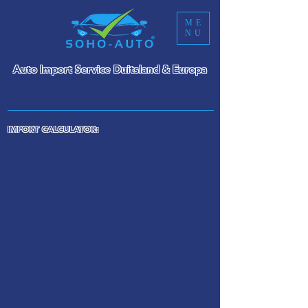
ME
NU
Auto Import Service Duitsland & Europa
WIR KÜMMERN UNS UM IHREN
AUTOIMPORT
IMPORT CALCULATOR: