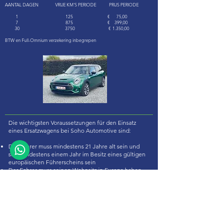
AANTAL DAGEN VRIJE KM'S PERIODE PRIJS PERIODE
1 125 € 75,00
7 875 € 399,00
30 3750 € 1.350,00
BTW en Full-Omnium verzekering inbegrepen
Die wichtigsten Voraussetzungen für den Einsatz
eines Ersatzwagens bei Soho Automotive sind:
Der Fahrer muss mindestens 21 Jahre alt sein und
seit mindestens einem Jahr im Besitz eines gültigen
europäischen Führerscheins sein
Der Fahrer muss seinen Wohnsitz in Europa haben
und über einen gültigen Ausweis verfügen
Unsere Fahrzeuge dürfen nicht außerhalb der E.E.C.
fahren. einziehen
Sie erhalten das Auto vollgetankt und geben es
vollgetankt wieder zurück
Das Auto muss sauber zurückgegeben werden