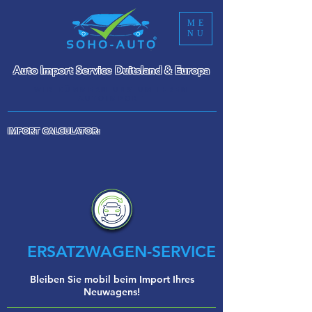
ME
NU
Auto Import Service Duitsland & Europa
WIR KÜMMERN UNS UM IHREN
AUTOIMPORT
IMPORT CALCULATOR:
ERSATZWAGEN-SERVICE
Bleiben Sie mobil beim Import Ihres
Neuwagens!