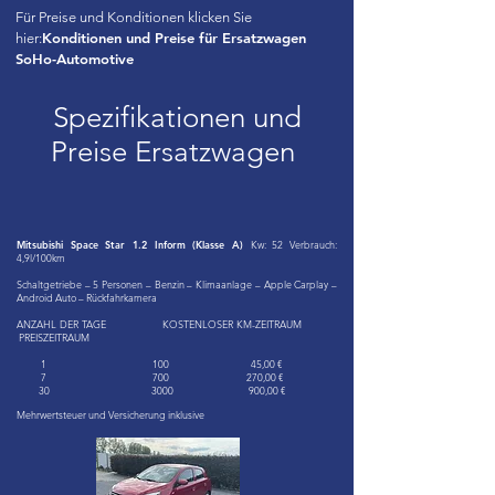
Für Preise und Konditionen klicken Sie
Konditionen und Preise für Ersatzwagen
hier:
SoHo-Automotive
Spezifikationen und
Preise Ersatzwagen
Mitsubishi Space Star 1.2 Inform (Klasse A)
Kw: 52 Verbrauch:
4,9l/100km
Schaltgetriebe – 5 Personen – Benzin – Klimaanlage – Apple Carplay –
Android Auto – Rückfahrkamera
ANZAHL DER TAGE KOSTENLOSER KM-ZEITRAUM
PREISZEITRAUM
1 100 45,00 €
7 700 270,00 €
30 3000 900,00 €
Mehrwertsteuer und Versicherung inklusive