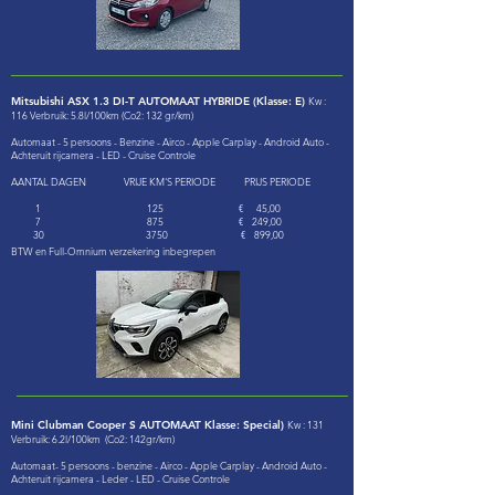
Mitsubishi ASX 1.3 DI-T AUTOMAAT HYBRIDE (Klasse: E)
Kw :
116 Verbruik: 5.8l/100km (Co2: 132 gr/km)
Automaat - 5 persoons - Benzine - Airco - Apple Carplay - Android Auto -
Achteruit rijcamera - LED - Cruise Controle
AANTAL DAGEN VRIJE KM'S PERIODE PRIJS PERIODE
1 125 € 45,00
7 875 € 249,00
30 3750 € 899,00
BTW en Full-Omnium verzekering inbegrepen
Mini Clubman Cooper S AUTOMAAT Klasse: Special)
Kw : 131
Verbruik: 6.2l/100km (Co2: 142gr/km)
Automaat- 5 persoons - benzine - Airco - Apple Carplay - Android Auto -
Achteruit rijcamera - Leder - LED - Cruise Controle