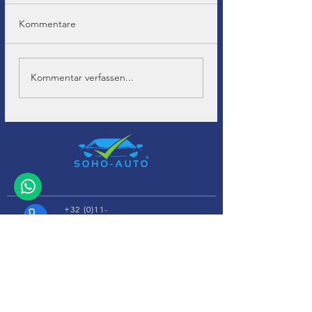
Kommentare
Kommentar verfassen...
+32 (0)11-
495 266
Info@
soho-auto.be
Diestersteenweg 44