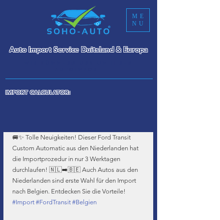
ME
NU
Auto Import Service Duitsland & Europa
WIR KÜMMERN UNS UM IHREN
AUTOIMPORT
IMPORT CALCULATOR:
🚐✨ Tolle Neuigkeiten! Dieser Ford Transit 
Custom Automatic aus den Niederlanden hat 
die Importprozedur in nur 3 Werktagen 
durchlaufen! 🇳🇱➡️🇧🇪 Auch Autos aus den 
Niederlanden sind erste Wahl für den Import 
nach Belgien. Entdecken Sie die Vorteile! 
#Import
#FordTransit
#Belgien