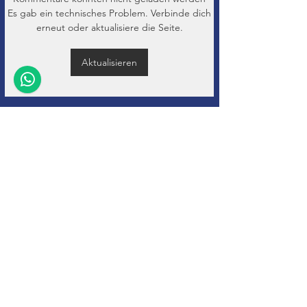
Es gab ein technisches Problem. Verbinde dich
erneut oder aktualisiere die Seite.
Aktualisieren
+32 (0)11-
495 266
Info@
soho-auto.be
Diestersteenweg 44
3800, Sint-Truiden