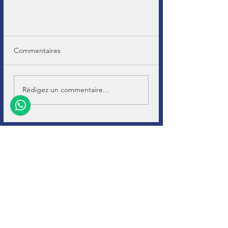
Commentaires
Rédigez un commentaire...
+32 (0)11-
495 266
Info@
soho-auto.be