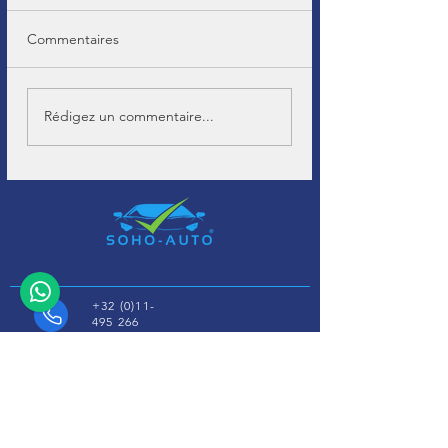
Commentaires
Rédigez un commentaire...
+32 (0)11-
495 266
Info@
soho-auto.be