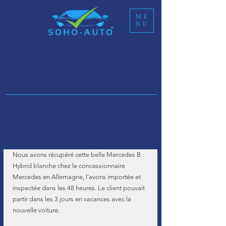
ME
NU
Service d'importation de véhicules en
Allemagne et en Europe
NOUS PRENONS EN CHARGE
L’IMPORTATION DE VOTRE VOITURE
CALCULATEUR D'IMPORTATION :
Nous avons récupéré cette belle Mercedes B 
Hybrid blanche chez le concessionnaire 
Mercedes en Allemagne, l'avons importée et 
inspectée dans les 48 heures. Le client pouvait 
partir dans les 3 jours en vacances avec la 
nouvelle voiture.