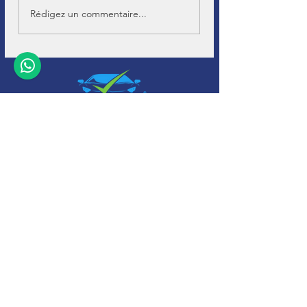
Rédigez un commentaire...
+32 (0)11-
495 266
Info@
soho-auto.be
Diestersteenweg 44
3800, Saint-Trond
* Ouvert sur rendez-
vous