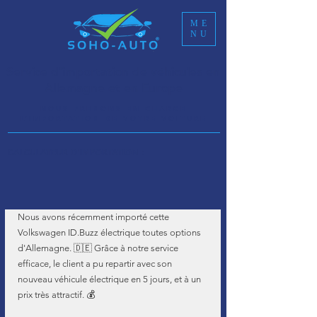
ME
NU
Service d'importation de véhicules en
Allemagne et en Europe
NOUS PRENONS EN CHARGE
L’IMPORTATION DE VOTRE VOITURE
CALCULATEUR D'IMPORTATION :
Nous avons récemment importé cette 
Volkswagen ID.Buzz électrique toutes options 
d'Allemagne. 🇩🇪 Grâce à notre service 
efficace, le client a pu repartir avec son 
nouveau véhicule électrique en 5 jours, et à un 
prix très attractif. 💰