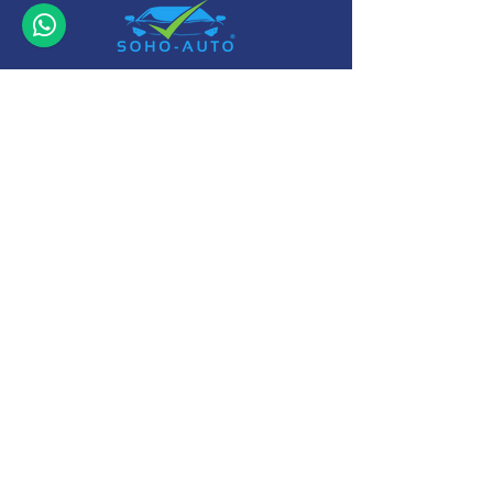
+32 (0)11-
495 266
Info@
soho-auto.be
Diestersteenweg 44
3800, Saint-Trond
* Ouvert sur rendez-
vous
Camperstalling Sint-Truiden : www.camperopslag.be
Termes et conditions
-
Cookie et déclaration de
confidentialité
-
Principes commerciaux