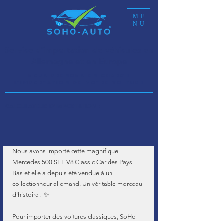
ME
NU
Service d'importation de véhicules en
Allemagne et en Europe
NOUS PRENONS EN CHARGE
L’IMPORTATION DE VOTRE VOITURE
CALCULATEUR D'IMPORTATION :
Nous avons importé cette magnifique 
Mercedes 500 SEL V8 Classic Car des Pays-
Bas et elle a depuis été vendue à un 
collectionneur allemand. Un véritable morceau 
d'histoire ! ✨
Pour importer des voitures classiques, SoHo 