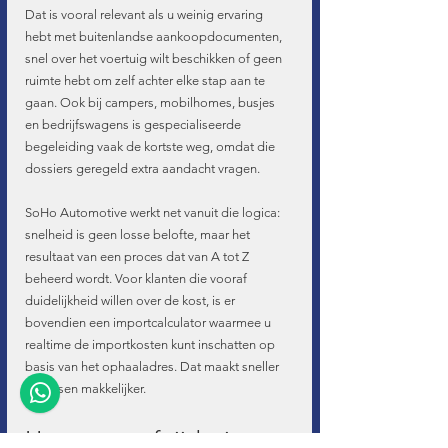
Dat is vooral relevant als u weinig ervaring 
hebt met buitenlandse aankoopdocumenten, 
snel over het voertuig wilt beschikken of geen 
ruimte hebt om zelf achter elke stap aan te 
gaan. Ook bij campers, mobilhomes, busjes 
en bedrijfswagens is gespecialiseerde 
begeleiding vaak de kortste weg, omdat die 
dossiers geregeld extra aandacht vragen.
SoHo Automotive werkt net vanuit die logica: 
snelheid is geen losse belofte, maar het 
resultaat van een proces dat van A tot Z 
beheerd wordt. Voor klanten die vooraf 
duidelijkheid willen over de kost, is er 
bovendien een importcalculator waarmee u 
realtime de importkosten kunt inschatten op 
basis van het ophaaladres. Dat maakt sneller 
beslissen makkelijker.
Hoe u vooraf tijd wint 