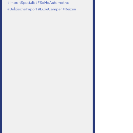
#ImportSpecialist
#SoHoAutomotive
#BelgischeImport
#LuxeCamper
#Reizen