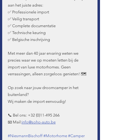
aan het juiste adres:
✅ Professionele import
✅ Veilig transport
✅ Complete documentatie
✅ Technische keuring
✅ Belgische inschrijving
Met meer dan 40 jaar ervaring weten we 
precies waar we op moeten letten bij de 
import van luxe motorhomes. Geen 
verrassingen, alleen zorgeloos genieten! 🗺️
Op zoek naar jouw droomcamper in het 
buitenland?
Wij maken de import eenvoudig!
📞 Bel ons: +32 (0)11-495 266
📧 Mail:
info@soho-auto.be
#NiesmannBischoff
#Motorhome
#Camper