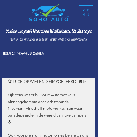
ME
NU
Auto Import Service Duitsland & Europa
WIJ ONTZORGEN UW AUTOIMPORT
IMPORT CALCULATOR:
🏆 LUXE OP WIELEN GEÏMPORTEERD! 🚐✨
Kijk eens wat er bij SoHo Automotive is 
binnengekomen: deze schitterende 
Niesmann+Bischoff motorhome! Een waar 
paradepaardje in de wereld van luxe campers. 
🌟
Ook voor premium motorhomes ben je bij ons 