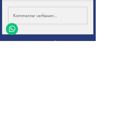
Kommentar verfassen...
+32 (0)11-
495 266
Info@
soho-auto.be
Diestersteenweg 44
3800, Sint-Truiden